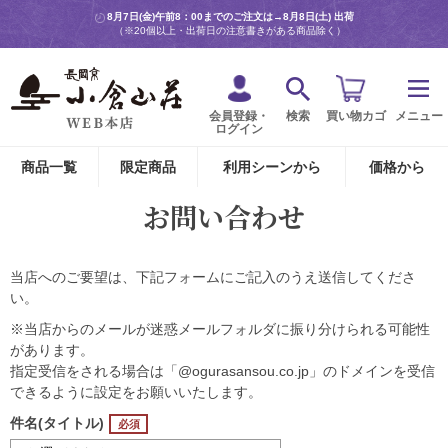
8月7日(金)午前8：00までのご注文は→
8月8日(土) 出荷
（※20個以上・出荷日の注意書きがある商品除く）
会員登録・
検索
買い物カゴ
メニュー
ログイン
商品一覧
限定商品
利用シーンから
価格から
お問い合わせ
当店へのご要望は、下記フォームにご記入のうえ送信してくださ
い。
※当店からのメールが迷惑メールフォルダに振り分けられる可能性
があります。
指定受信をされる場合は「@ogurasansou.co.jp」のドメインを受信
できるように設定をお願いいたします。
件名(タイトル)