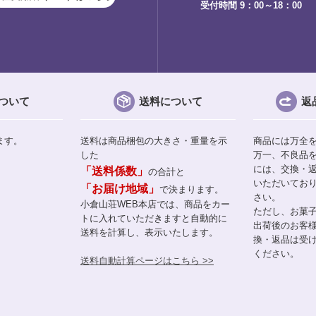
受付時間 9：00～18：00
ついて
送料について
返
ます。
送料は商品梱包の大きさ・重量を示
商品には万全
した
万一、不良品
には、交換・
「送料係数」
の合計と
いただいてお
「お届け地域」
で決まります。
さい。
小倉山荘WEB本店では、商品をカー
ただし、お菓
トに入れていただきますと自動的に
出荷後のお客
送料を計算し、表示いたします。
換・返品は受
ください。
送料自動計算ページはこちら >>