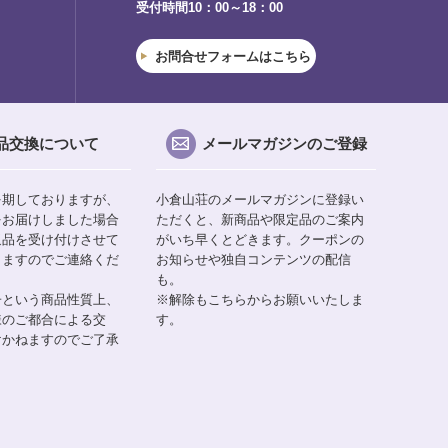
受付時間10：00～18：00
お問合せフォームはこちら
品交換について
メールマガジンのご登録
を期しておりますが、
小倉山荘のメールマガジンに登録い
をお届けしました場合
ただくと、新商品や限定品のご案内
返品を受け付けさせて
がいち早くとどきます。クーポンの
りますのでご連絡くだ
お知らせや独自コンテンツの配信
も。
子という商品性質上、
※解除もこちらからお願いいたしま
様のご都合による交
す。
けかねますのでご了承