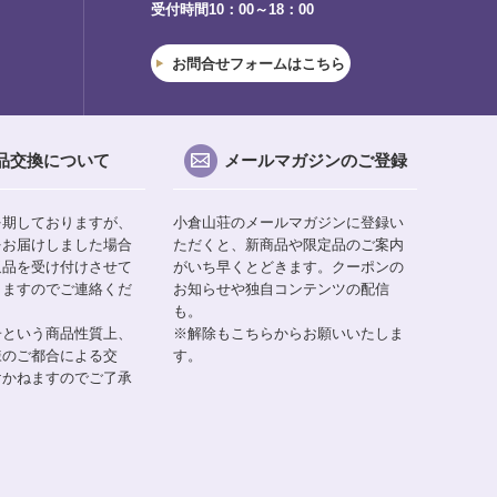
受付時間10：00～18：00
お問合せフォームはこちら
品交換について
メールマガジンのご登録
を期しておりますが、
小倉山荘のメールマガジンに登録い
をお届けしました場合
ただくと、新商品や限定品のご案内
返品を受け付けさせて
がいち早くとどきます。クーポンの
りますのでご連絡くだ
お知らせや独自コンテンツの配信
も。
子という商品性質上、
※解除もこちらからお願いいたしま
様のご都合による交
す。
けかねますのでご了承