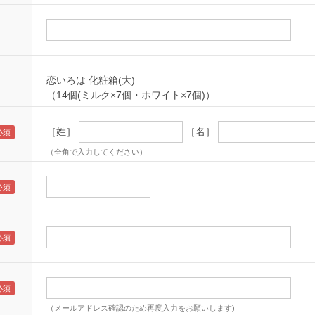
恋いろは 化粧箱(大)
（14個(ミルク×7個・ホワイト×7個)）
［姓］
［名］
（全角で入力してください）
（メールアドレス確認のため再度入力をお願いします)