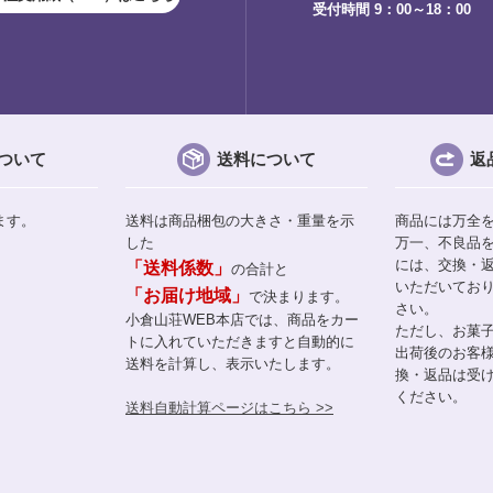
受付時間 9：00～18：00
ついて
送料について
返
ます。
送料は商品梱包の大きさ・重量を示
商品には万全
した
万一、不良品
には、交換・
「送料係数」
の合計と
いただいてお
「お届け地域」
で決まります。
さい。
小倉山荘WEB本店では、商品をカー
ただし、お菓
トに入れていただきますと自動的に
出荷後のお客
送料を計算し、表示いたします。
換・返品は受
ください。
送料自動計算ページはこちら >>