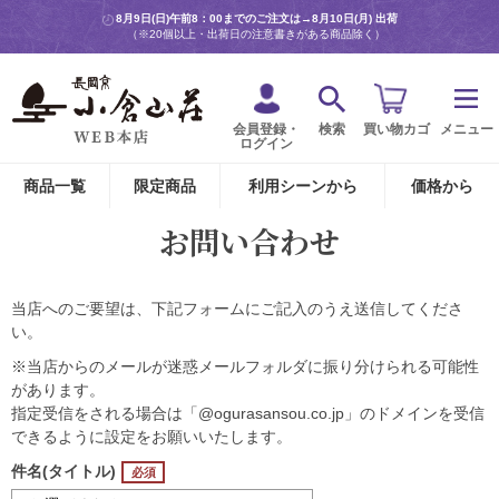
8月9日(日)午前8：00までのご注文は→
8月10日(月) 出荷
（※20個以上・出荷日の注意書きがある商品除く）
会員登録・
検索
買い物カゴ
メニュー
ログイン
商品一覧
限定商品
利用シーンから
価格から
お問い合わせ
当店へのご要望は、下記フォームにご記入のうえ送信してくださ
い。
※当店からのメールが迷惑メールフォルダに振り分けられる可能性
があります。
指定受信をされる場合は「@ogurasansou.co.jp」のドメインを受信
できるように設定をお願いいたします。
件名(タイトル)