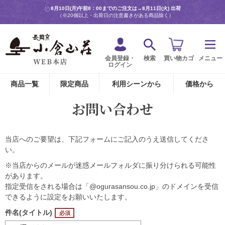
8月10日(月)午前8：00までのご注文は→
8月11日(火) 出荷
（※20個以上・出荷日の注意書きがある商品除く）
会員登録・
検索
買い物カゴ
メニュー
ログイン
商品一覧
限定商品
利用シーンから
価格から
お問い合わせ
当店へのご要望は、下記フォームにご記入のうえ送信してくださ
い。
※当店からのメールが迷惑メールフォルダに振り分けられる可能性
があります。
指定受信をされる場合は「@ogurasansou.co.jp」のドメインを受信
できるように設定をお願いいたします。
件名(タイトル)