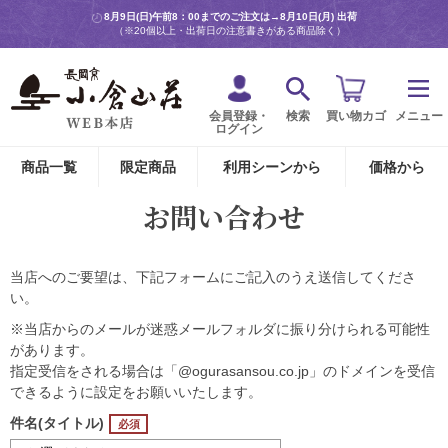
8月9日(日)午前8：00までのご注文は→
8月10日(月) 出荷
（※20個以上・出荷日の注意書きがある商品除く）
会員登録・
検索
買い物カゴ
メニュー
ログイン
商品一覧
限定商品
利用シーンから
価格から
お問い合わせ
当店へのご要望は、下記フォームにご記入のうえ送信してくださ
い。
※当店からのメールが迷惑メールフォルダに振り分けられる可能性
があります。
指定受信をされる場合は「@ogurasansou.co.jp」のドメインを受信
できるように設定をお願いいたします。
件名(タイトル)