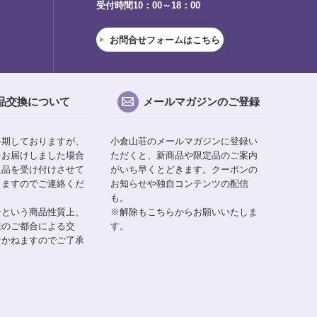
受付時間10：00～18：00
お問合せフォームはこちら
品交換について
メールマガジンのご登録
を期しておりますが、
小倉山荘のメールマガジンに登録い
をお届けしました場合
ただくと、新商品や限定品のご案内
返品を受け付けさせて
がいち早くとどきます。クーポンの
りますのでご連絡くだ
お知らせや独自コンテンツの配信
も。
子という商品性質上、
※解除もこちらからお願いいたしま
様のご都合による交
す。
けかねますのでご了承