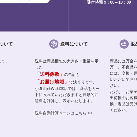
受付時間 9：00～18：00
ついて
送料について
返
ます。
送料は商品梱包の大きさ・重量を示
商品には万全
した
万一、不良品
には、交換・
「送料係数」
の合計と
いただいてお
「お届け地域」
で決まります。
さい。
小倉山荘WEB本店では、商品をカー
ただし、お菓
トに入れていただきますと自動的に
出荷後のお客
送料を計算し、表示いたします。
換・返品は受
ください。
送料自動計算ページはこちら >>