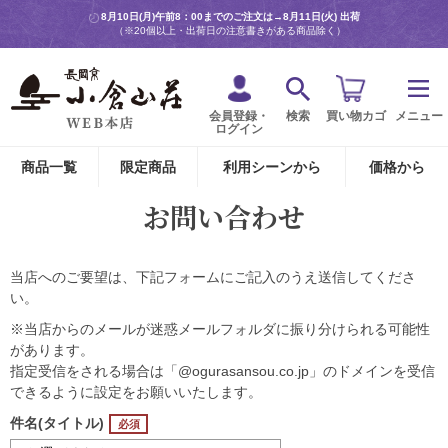
8月10日(月)午前8：00までのご注文は→
8月11日(火) 出荷
（※20個以上・出荷日の注意書きがある商品除く）
会員登録・
検索
買い物カゴ
メニュー
ログイン
商品一覧
限定商品
利用シーンから
価格から
お問い合わせ
当店へのご要望は、下記フォームにご記入のうえ送信してくださ
い。
※当店からのメールが迷惑メールフォルダに振り分けられる可能性
があります。
指定受信をされる場合は「@ogurasansou.co.jp」のドメインを受信
できるように設定をお願いいたします。
件名(タイトル)