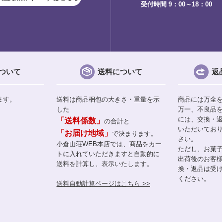
受付時間 9：00～18：00
ついて
送料について
返
ます。
送料は商品梱包の大きさ・重量を示
商品には万全
した
万一、不良品
には、交換・
「送料係数」
の合計と
いただいてお
「お届け地域」
で決まります。
さい。
小倉山荘WEB本店では、商品をカー
ただし、お菓
トに入れていただきますと自動的に
出荷後のお客
送料を計算し、表示いたします。
換・返品は受
ください。
送料自動計算ページはこちら >>