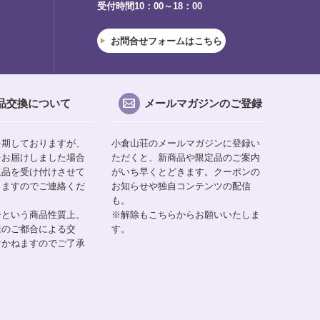
受付時間10：00～18：00
お問合せフォームはこちら
品交換について
メールマガジンのご登録
を期しておりますが、
小倉山荘のメールマガジンに登録い
をお届けしました場合
ただくと、新商品や限定品のご案内
返品を受け付けさせて
がいち早くとどきます。クーポンの
りますのでご連絡くだ
お知らせや独自コンテンツの配信
も。
子という商品性質上、
※解除もこちらからお願いいたしま
様のご都合による交
す。
けかねますのでご了承