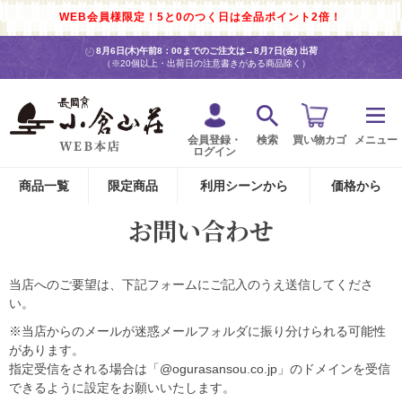
WEB会員様限定！5と0のつく日は全品ポイント2倍！
8月6日(木)午前8：00までのご注文は→
8月7日(金) 出荷
（※20個以上・出荷日の注意書きがある商品除く）
会員登録・
検索
買い物カゴ
メニュー
ログイン
商品一覧
限定商品
利用シーンから
価格から
お問い合わせ
当店へのご要望は、下記フォームにご記入のうえ送信してくださ
い。
※当店からのメールが迷惑メールフォルダに振り分けられる可能性
があります。
指定受信をされる場合は「@ogurasansou.co.jp」のドメインを受信
できるように設定をお願いいたします。