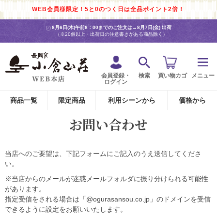
WEB会員様限定！5と0のつく日は全品ポイント2倍！
8月6日(木)午前8：00までのご注文は→
8月7日(金) 出荷
（※20個以上・出荷日の注意書きがある商品除く）
会員登録・
検索
買い物カゴ
メニュー
ログイン
商品一覧
限定商品
利用シーンから
価格から
お問い合わせ
当店へのご要望は、下記フォームにご記入のうえ送信してくださ
い。
※当店からのメールが迷惑メールフォルダに振り分けられる可能性
があります。
指定受信をされる場合は「@ogurasansou.co.jp」のドメインを受信
できるように設定をお願いいたします。