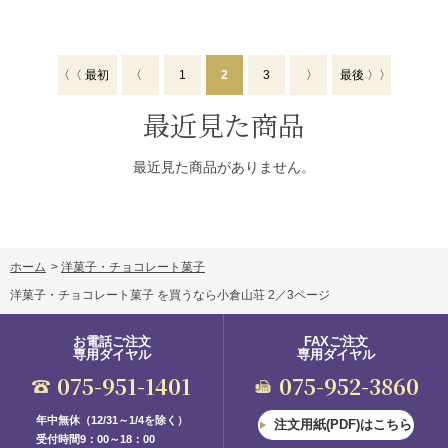
〈〈 最初
〈
1
2
3
〉
最後 〉〉
最近見た商品
最近見た商品がありません。
ホーム
>
洋菓子・チョコレート菓子
洋菓子・チョコレート菓子 を買うなら小倉山荘 2／3ページ
お電話ご注文
FAXご注文
専用ダイヤル
専用ダイヤル
075-951-1401
075-952-3860
年中無休（12/31～1/4を除く）
注文用紙(PDF)はこちら
受付時間9：00～18：00