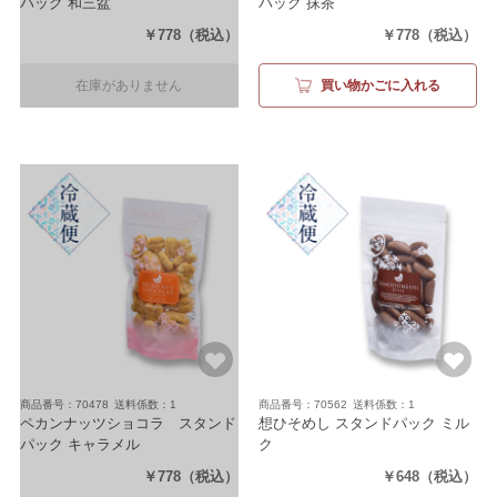
パック 和三盆
パック 抹茶
（80g）
（80g）
￥778
（税込）
￥778
（税込）
在庫がありません
買い物かごに入れる
商品番号：70478
送料係数：1
商品番号：70562
送料係数：1
ペカンナッツショコラ スタンド
想ひそめし スタンドパック ミル
パック キャラメル
ク
（80g）
（100g）
￥778
（税込）
￥648
（税込）