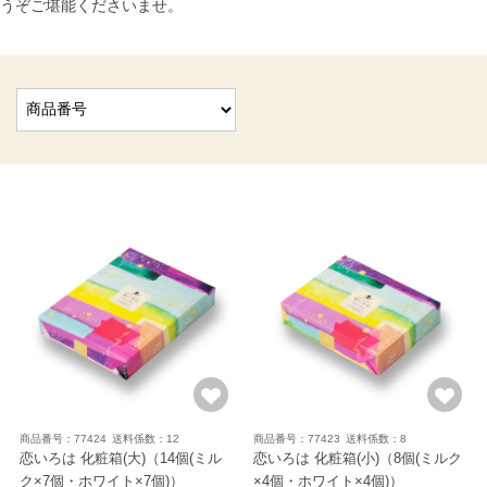
うぞご堪能くださいませ。
商品番号：77424
送料係数：12
商品番号：77423
送料係数：8
恋いろは 化粧箱(大)
（14個(ミル
恋いろは 化粧箱(小)
（8個(ミルク
ク×7個・ホワイト×7個)）
×4個・ホワイト×4個)）