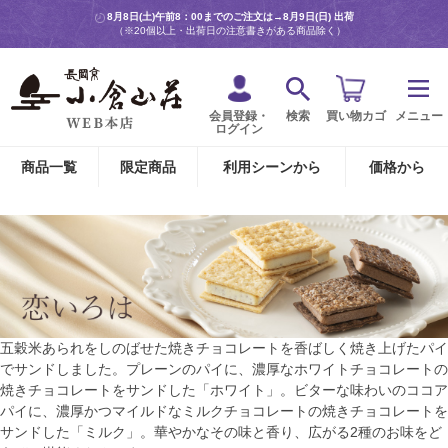
8月8日(土)午前8：00までのご注文は→
8月9日(日) 出荷
（※20個以上・出荷日の注意書きがある商品除く）
会員登録・
検索
買い物カゴ
メニュー
ログイン
商品一覧
限定商品
利用シーンから
価格から
五穀米あられをしのばせた焼きチョコレートを香ばしく焼き上げたパイ
でサンドしました。プレーンのパイに、濃厚なホワイトチョコレートの
焼きチョコレートをサンドした「ホワイト」。ビターな味わいのココア
パイに、濃厚かつマイルドなミルクチョコレートの焼きチョコレートを
サンドした「ミルク」。華やかなその味と香り、広がる2種のお味をど