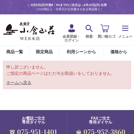
8月9日(日)午前8：00までのご注文は→
8月10日(月) 出荷
（※20個以上・出荷日の注意書きがある商品除く）
会員登録・
検索
買い物カゴ
メニュー
ログイン
商品一覧
限定商品
利用シーンから
価格から
申し訳ございません。
ご指定の商品ページはただ今お取扱いをしておりません。
ホームへ戻る
お電話ご注文
FAXご注文
専用ダイヤル
専用ダイヤル
075-951-1401
075-952-3860