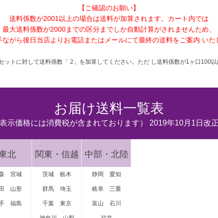
【ご確認のお願い】
送料係数が2001以上の場合は送料が加算されます。カート内では
最大送料係数が2000までの区分までしか自動計算がされませんため、
手ながら後日当店よりお電話またはメールにて最終の送料をご案内 いた
セットに対して送料係数「 2」を加算してください。ただ し送料係数が1ヶ口100
お届け送料一覧表
表示価格には消費税が含まれております） 2019年10月1日改
東北
関東・信越
中部・北陸
森
宮城
茨城
栃木
静岡
愛知
田
山形
群馬
埼玉
岐阜
三重
手
福島
千葉
東京
富山
石川