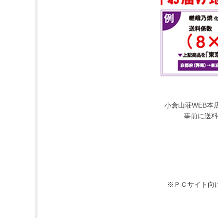
小倉山荘WEB本
事前に送料
※ＰＣサイト向