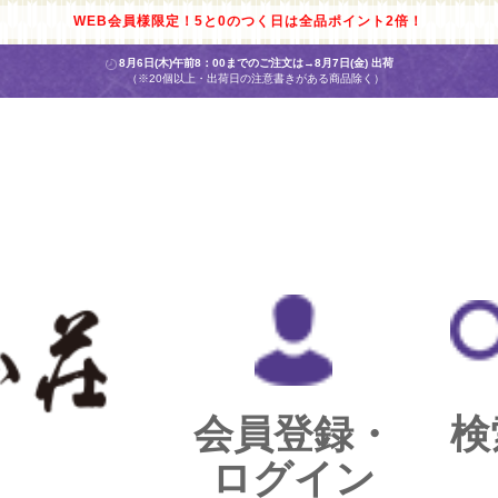
WEB会員様限定！5と0のつく日は全品ポイント2倍！
8月6日(木)午前8：00までのご注文は→
8月7日(金) 出荷
（※20個以上・出荷日の注意書きがある商品除く）
会員登録・
検
ログイン