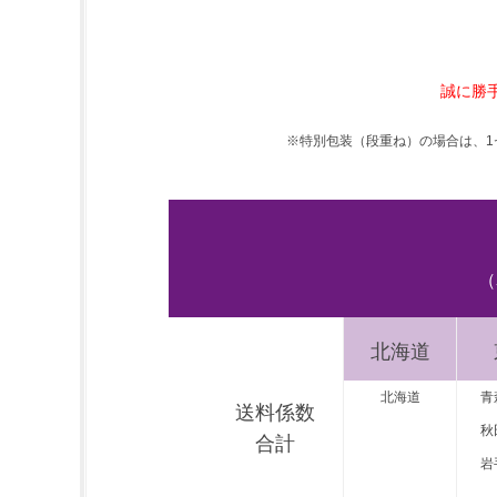
誠に勝
※特別包装（段重ね）の場合は、1
（
北海道
北海道
青
送料係数
秋
合計
岩