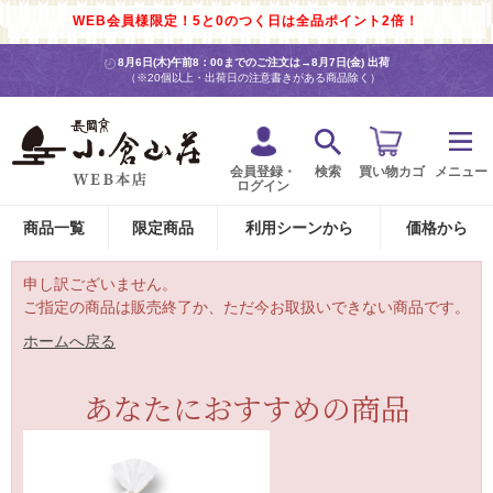
WEB会員様限定！5と0のつく日は全品ポイント2倍！
8月6日(木)午前8：00までのご注文は→
8月7日(金) 出荷
（※20個以上・出荷日の注意書きがある商品除く）
会員登録・
検索
買い物カゴ
メニュー
ログイン
商品一覧
限定商品
利用シーンから
価格から
申し訳ございません。
ご指定の商品は販売終了か、ただ今お取扱いできない商品です。
ホームへ戻る
あなたにおすすめの商品