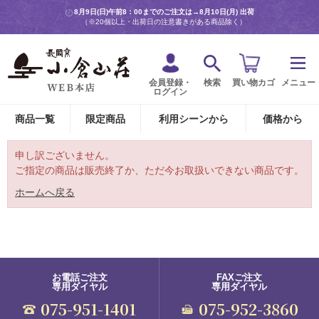
8月9日(日)午前8：00までのご注文は→
8月10日(月) 出荷
（※20個以上・出荷日の注意書きがある商品除く）
会員登録・
検索
買い物カゴ
メニュー
ログイン
商品一覧
限定商品
利用シーンから
価格から
申し訳ございません。
ご指定の商品は販売終了か、ただ今お取扱いできない商品です。
ホームへ戻る
お電話ご注文
FAXご注文
専用ダイヤル
専用ダイヤル
075-951-1401
075-952-3860