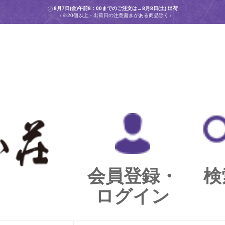
8月7日(金)午前8：00までのご注文は→
8月8日(土) 出荷
（※20個以上・出荷日の注意書きがある商品除く）
会員登録・
検
ログイン