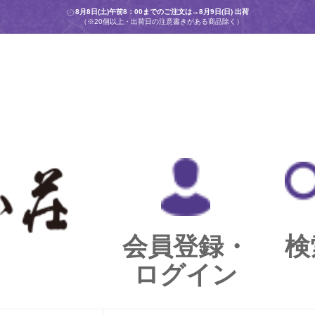
8月8日(土)午前8：00までのご注文は→
8月9日(日) 出荷
（※20個以上・出荷日の注意書きがある商品除く）
会員登録・
検
ログイン