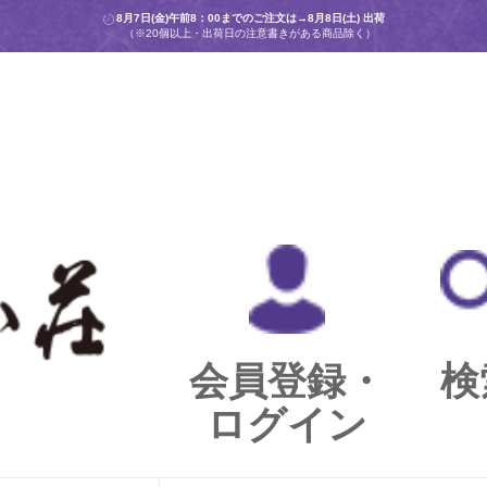
8月7日(金)午前8：00までのご注文は→
8月8日(土) 出荷
（※20個以上・出荷日の注意書きがある商品除く）
会員登録・
検
ログイン