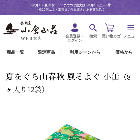
8月7日(金)午前8：00までのご注文は→
8月8日(土) 出荷
（※20個以上・出荷日の注意書きがある商品除く）
会員登録・
検索
買い物カゴ
メニュー
ログイン
商品一覧
限定商品
利用シーンから
価格から
夏をぐら山春秋 風そよぐ 小缶
（8
ヶ入り12袋）