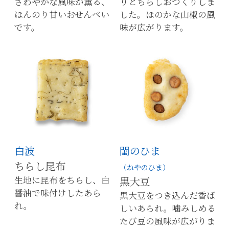
さわやかな風味が薫る、
りとちらしおつくりしま
ほんのり甘いおせんべい
した。ほのかな山椒の風
です。
味が広がります。
白波
閨のひま
ちらし昆布
（ねやのひま）
生地に昆布をちらし、白
黒大豆
醤油で味付けしたあら
黒大豆をつき込んだ香ば
れ。
しいあられ。噛みしめる
たび豆の風味が広がりま