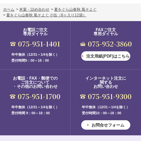
ホーム
>
米菓・詰め合わせ
>
夏をぐら山春秋 風そよぐ
>
夏をぐら山春秋 風そよぐ 小缶
（8ヶ入り12袋）
お電話ご注文
FAXご注文
専用ダイヤル
専用ダイヤル
075-951-1401
075-952-3860
年中無休（12/31～1/4を除く）
注文用紙(PDF)はこちら
受付時間9：00～18：00
お電話・FAX・郵便での
インターネット注文に
ご注文について
関する
・その他のお問い合わせ
お問い合わせ
075-951-1700
075-951-9300
年中無休（12/31～1/4を除く）
年中無休（12/31～1/4を除く）
受付時間 9：00～18：00
受付時間10：00～18：00
お問合せフォーム