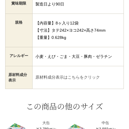
賞味期限
製造日より90日
規格
【内容量】8ヶ入り12袋
【寸法】タテ242×ヨコ242×高さ74mm
【重量】0.628kg
アレルギー
小麦・えび・ごま・大豆・豚肉・ゼラチン
原材料成分
原材料成分表示はこちらをクリック
表示
この商品の他のサイズ
大缶
中缶