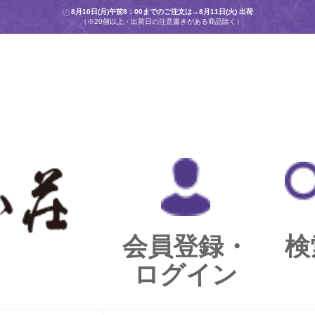
8月10日(月)午前8：00までのご注文は→
8月11日(火) 出荷
（※20個以上・出荷日の注意書きがある商品除く）
会員登録・
検
ログイン