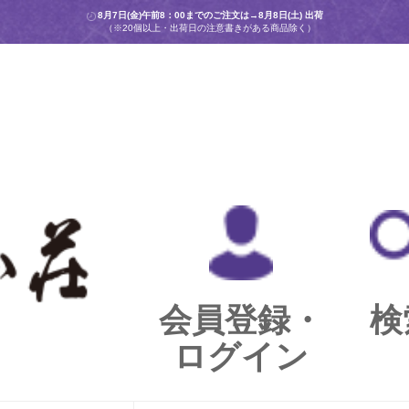
8月7日(金)午前8：00までのご注文は→
8月8日(土) 出荷
（※20個以上・出荷日の注意書きがある商品除く）
会員登録・
検
ログイン