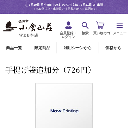
8月10日(月)午前8：00までのご注文は→
8月11日(火) 出荷
（※20個以上・出荷日の注意書きがある商品除く）
会員登録・
検索
買い物カゴ
メニュー
ログイン
商品一覧
限定商品
利用シーンから
価格から
手提げ袋追加分（726円）