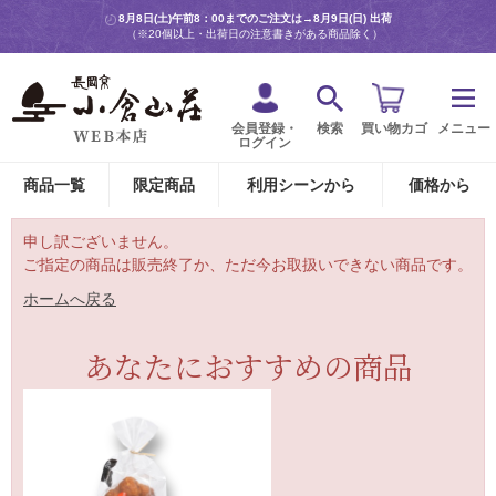
8月8日(土)午前8：00までのご注文は→
8月9日(日) 出荷
（※20個以上・出荷日の注意書きがある商品除く）
会員登録・
検索
買い物カゴ
メニュー
ログイン
商品一覧
限定商品
利用シーンから
価格から
申し訳ございません。
ご指定の商品は販売終了か、ただ今お取扱いできない商品です。
ホームへ戻る
あなたにおすすめの商品