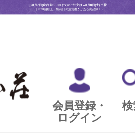
8月7日(金)午前8：00までのご注文は→
8月8日(土) 出荷
（※20個以上・出荷日の注意書きがある商品除く）
会員登録・
検
ログイン