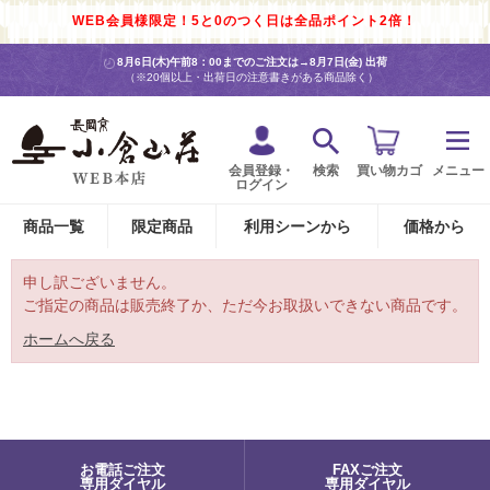
WEB会員様限定！5と0のつく日は全品ポイント2倍！
8月6日(木)午前8：00までのご注文は→
8月7日(金) 出荷
（※20個以上・出荷日の注意書きがある商品除く）
会員登録・
検索
買い物カゴ
メニュー
ログイン
商品一覧
限定商品
利用シーンから
価格から
申し訳ございません。
ご指定の商品は販売終了か、ただ今お取扱いできない商品です。
ホームへ戻る
お電話ご注文
FAXご注文
専用ダイヤル
専用ダイヤル