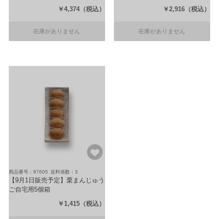
（15個入）
（10個入）
￥4,374
（税込）
￥2,916
（税込）
在庫がありません
在庫がありません
商品番号：87605
送料係数：3
【9月1日販売予定】栗まんじゅう
ご自宅用5個箱
（5個入）
￥1,415
（税込）