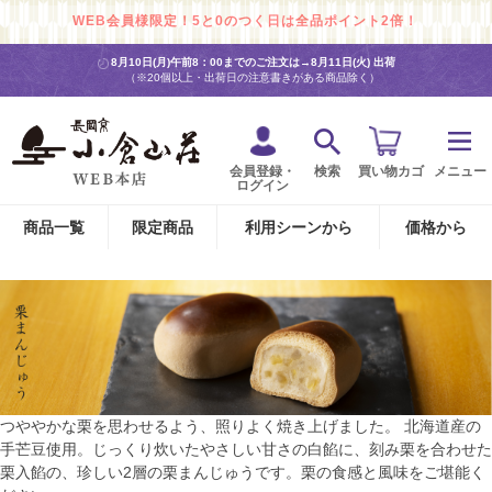
WEB会員様限定！5と0のつく日は全品ポイント2倍！
8月10日(月)午前8：00までのご注文は→
8月11日(火) 出荷
（※20個以上・出荷日の注意書きがある商品除く）
会員登録・
検索
買い物カゴ
メニュー
ログイン
商品一覧
限定商品
利用シーンから
価格から
つややかな栗を思わせるよう、照りよく焼き上げました。 北海道産の
手芒豆使用。じっくり炊いたやさしい甘さの白餡に、刻み栗を合わせた
栗入餡の、珍しい2層の栗まんじゅうです。栗の食感と風味をご堪能く