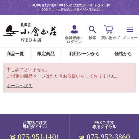
8月8日(土)午前8：00までのご注文は→
8月9日(日) 出荷
（※20個以上・出荷日の注意書きがある商品除く）
会員登録・
検索
買い物カゴ
メニュー
ログイン
商品一覧
限定商品
利用シーンから
価格から
申し訳ございません。
ご指定の商品ページはただ今お取扱いをしておりません。
ホームへ戻る
お電話ご注文
FAXご注文
専用ダイヤル
専用ダイヤル
075-951-1401
075-952-3860