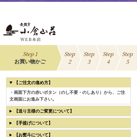
Step 1
Step
Step
Step
Step
2
3
4
5
お買い物かご
【ご注文の進め方】
・画面下方の赤いボタン（のし不要・のしあり）から、ご注
文画面にお進み下さい。
【送り主様のご変更について】
【手提げについて】
【お熨斗について】