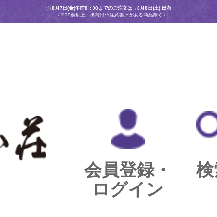
8月7日(金)午前8：00までのご注文は→
8月8日(土) 出荷
（※20個以上・出荷日の注意書きがある商品除く）
会員登録・
検
ログイン