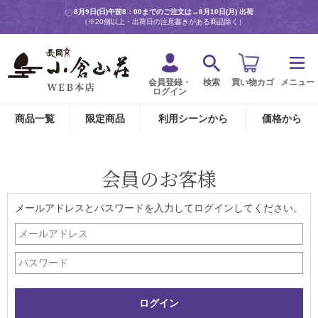
8月9日(日)午前8：00までのご注文は→
8月10日(月) 出荷
（※20個以上・出荷日の注意書きがある商品除く）
会員登録・
検索
買い物カゴ
メニュー
ログイン
商品一覧
限定商品
利用シーンから
価格から
会員のお客様
メールアドレスとパスワードを入力してログインしてください。