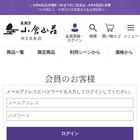
8月8日(土)午前8：00までのご注文は→
8月9日(日) 出荷
（※20個以上・出荷日の注意書きがある商品除く）
会員登録・
検索
買い物カゴ
メニュー
ログイン
商品一覧
限定商品
利用シーンから
価格から
会員のお客様
メールアドレスとパスワードを入力してログインしてください。