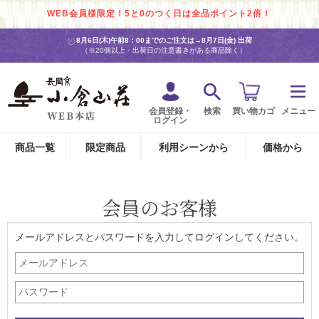
WEB会員様限定！5と0のつく日は全品ポイント2倍！
8月6日(木)午前8：00までのご注文は→
8月7日(金) 出荷
（※20個以上・出荷日の注意書きがある商品除く）
会員登録・
検索
買い物カゴ
メニュー
ログイン
商品一覧
限定商品
利用シーンから
価格から
会員のお客様
メールアドレスとパスワードを入力してログインしてください。