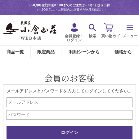
8月8日(土)午前8：00までのご注文は→
8月9日(日) 出荷
（※20個以上・出荷日の注意書きがある商品除く）
会員登録・
検索
買い物カゴ
メニュー
ログイン
商品一覧
限定商品
利用シーンから
価格から
会員のお客様
メールアドレスとパスワードを入力してログインしてください。