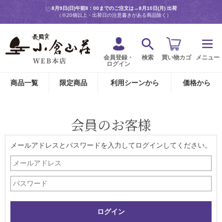
8月9日(日)午前8：00までのご注文は→
8月10日(月) 出荷
（※20個以上・出荷日の注意書きがある商品除く）
会員登録・
検索
買い物カゴ
メニュー
ログイン
商品一覧
限定商品
利用シーンから
価格から
会員のお客様
メールアドレスとパスワードを入力してログインしてください。