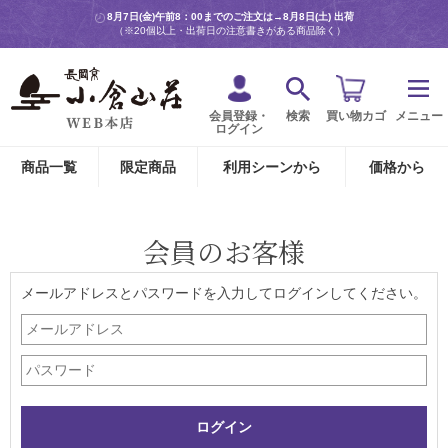
8月7日(金)午前8：00までのご注文は→
8月8日(土) 出荷
（※20個以上・出荷日の注意書きがある商品除く）
会員登録・
検索
買い物カゴ
メニュー
ログイン
商品一覧
限定商品
利用シーンから
価格から
会員のお客様
メールアドレスとパスワードを入力してログインしてください。