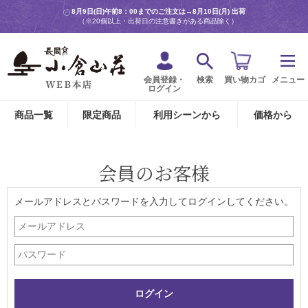
8月9日(日)午前8：00までのご注文は→
8月10日(月) 出荷
（※20個以上・出荷日の注意書きがある商品除く）
会員登録・
検索
買い物カゴ
メニュー
ログイン
商品一覧
限定商品
利用シーンから
価格から
会員のお客様
メールアドレスとパスワードを入力してログインしてください。