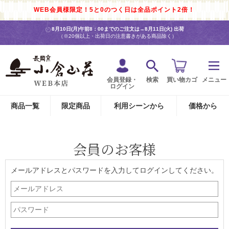
WEB会員様限定！5と0のつく日は全品ポイント2倍！
8月10日(月)午前8：00までのご注文は→
8月11日(火) 出荷
（※20個以上・出荷日の注意書きがある商品除く）
会員登録・
検索
買い物カゴ
メニュー
ログイン
商品一覧
限定商品
利用シーンから
価格から
会員のお客様
メールアドレスとパスワードを入力してログインしてください。