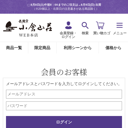
8月8日(土)午前8：00までのご注文は→
8月9日(日) 出荷
（※20個以上・出荷日の注意書きがある商品除く）
会員登録・
検索
買い物カゴ
メニュー
ログイン
商品一覧
限定商品
利用シーンから
価格から
会員のお客様
メールアドレスとパスワードを入力してログインしてください。