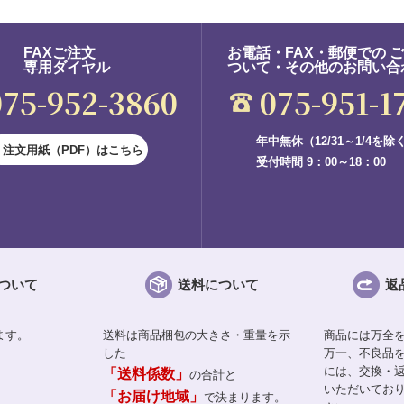
FAXご注文
お電話・FAX・郵便での 
専用ダイヤル
ついて・その他のお問い合
075-952-3860
075-951-1
年中無休（12/31～1/4を除
注文用紙（PDF）はこちら
受付時間 9：00～18：00
ついて
送料について
返
ます。
送料は商品梱包の大きさ・重量を示
商品には万全
した
万一、不良品
には、交換・
「送料係数」
の合計と
いただいてお
「お届け地域」
で決まります。