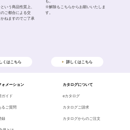
も。
子という商品性質上、
※解除もこちらからお願いいたしま
様のご都合による交
す。
けかねますのでご了承
しくはこちら
詳しくはこちら
フォメーション
カタログについて
用ガイド
eカタログ
あるご質問
カタログご請求
登録
カタログからのご注文
B会員とは