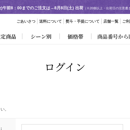
金)午前8：00までのご注文は→
8月8日(土) 出荷
（※20個以上・出荷日の注意書
ごあいさつ
送料について
熨斗・手提について
店舗一覧
ご利
限定商品
シーン別
価格帯
商品番号から
ログイン
さい。
：