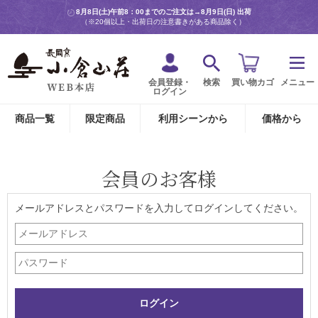
8月8日(土)午前8：00までのご注文は→
8月9日(日) 出荷
（※20個以上・出荷日の注意書きがある商品除く）
会員登録・
検索
買い物カゴ
メニュー
ログイン
商品一覧
限定商品
利用シーンから
価格から
会員のお客様
メールアドレスとパスワードを入力してログインしてください。