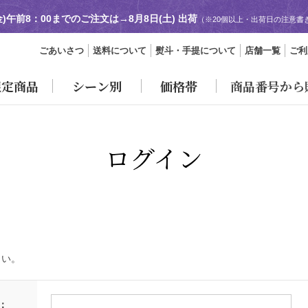
金)午前8：00までのご注文は→
8月8日(土) 出荷
（※20個以上・出荷日の注意書
ごあいさつ
送料について
熨斗・手提について
店舗一覧
ご利
限定商品
シーン別
価格帯
商品番号から
ログイン
さい。
：