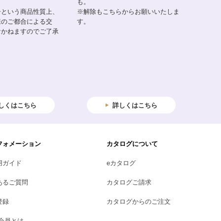
も。
子という商品性質上、
※解除もこちらからお願いいたしま
様のご都合による交
す。
けかねますのでご了承
しくはこちら
詳しくはこちら
フォメーション
カタログについて
用ガイド
eカタログ
あるご質問
カタログご請求
登録
カタログからのご注文
B会員とは