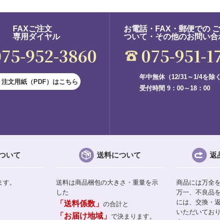
FAXご注文
お電話・FAX・郵便での 
専用ダイヤル
ついて・その他のお問い合
075-952-3860
075-951-1
年中無休（12/31～1/4を除
注文用紙（PDF）はこちら
受付時間 9：00～18：00
ついて
送料について
返
ます。
送料は商品梱包の大きさ・重量を示
商品には万全
した
万一、不良品
には、交換・
「送料係数」
の合計と
いただいてお
「お届け地域」
で決まります。