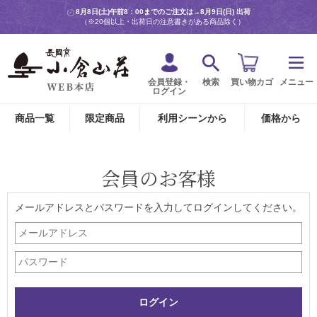
8月8日(土)午前8：00までのご注文は→
8月9日(日) 出荷
（※20個以上・出荷日の注意書きがある商品除く）
会員登録・
検索
買い物カゴ
メニュー
ログイン
商品一覧
限定商品
利用シーンから
価格から
会員のお客様
メールアドレスとパスワードを入力してログインしてください。