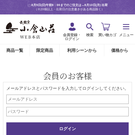
8月9日(日)午前8：00までのご注文は→
8月10日(月) 出荷
（※20個以上・出荷日の注意書きがある商品除く）
会員登録・
検索
買い物カゴ
メニュー
ログイン
商品一覧
限定商品
利用シーンから
価格から
会員のお客様
メールアドレスとパスワードを入力してログインしてください。