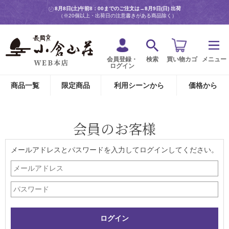
8月8日(土)午前8：00までのご注文は→
8月9日(日) 出荷
（※20個以上・出荷日の注意書きがある商品除く）
会員登録・
検索
買い物カゴ
メニュー
ログイン
商品一覧
限定商品
利用シーンから
価格から
会員のお客様
メールアドレスとパスワードを入力してログインしてください。