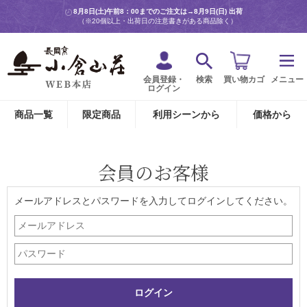
8月8日(土)午前8：00までのご注文は→
8月9日(日) 出荷
（※20個以上・出荷日の注意書きがある商品除く）
会員登録・
検索
買い物カゴ
メニュー
ログイン
商品一覧
限定商品
利用シーンから
価格から
会員のお客様
メールアドレスとパスワードを入力してログインしてください。