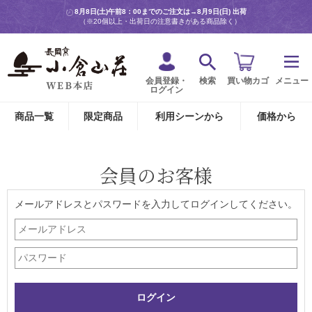
8月8日(土)午前8：00までのご注文は→
8月9日(日) 出荷
（※20個以上・出荷日の注意書きがある商品除く）
会員登録・
検索
買い物カゴ
メニュー
ログイン
商品一覧
限定商品
利用シーンから
価格から
会員のお客様
メールアドレスとパスワードを入力してログインしてください。