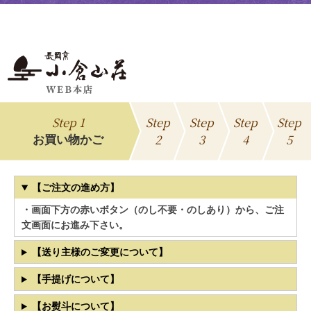
Step 1
Step
Step
Step
Step
2
3
4
5
お買い物かご
【ご注文の進め方】
・画面下方の赤いボタン（のし不要・のしあり）から、ご注
文画面にお進み下さい。
【送り主様のご変更について】
【手提げについて】
【お熨斗について】