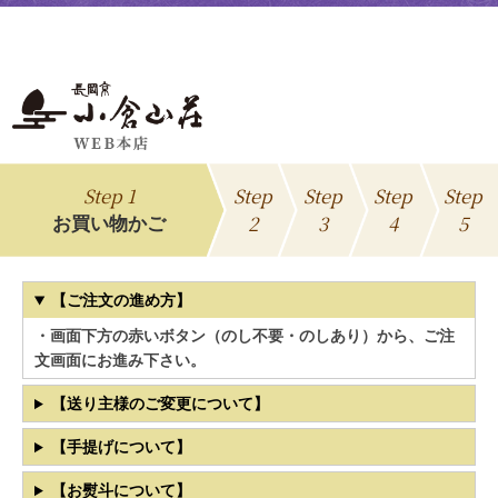
Step 1
Step
Step
Step
Step
2
3
4
5
お買い物かご
【ご注文の進め方】
・画面下方の赤いボタン（のし不要・のしあり）から、ご注
文画面にお進み下さい。
【送り主様のご変更について】
【手提げについて】
【お熨斗について】